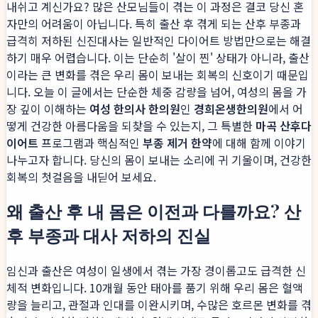
내쉬고 계신가요? 많은 산모님들이 겪는 이 과정은 결코 당신 혼
자만의 어려움이 아닙니다. 특히 출산 후 겪게 되는 산후 부종과
급격히 저하된 신진대사는 일반적인 다이어트 방법만으로는 해결
하기 매우 어렵습니다. 이는 단순히 '살이 찐' 상태가 아니라, 출산
이라는 큰 변화를 겪은 우리 몸이 보내는 회복의 신호이기 때문입
니다. 오늘 이 글에서는 단순한 체중 감량을 넘어, 여성의 몸을 가
장 깊이 이해하는
여성 한의사 한의원
인
경희온생한의원
에서 어
떻게 건강한 아름다움을 되찾을 수 있는지, 그 특별한
마곡 산후다
이어트
프로그램과 핵심적인
부종 제거 한약
에 대해 함께 이야기
나누고자 합니다. 당신의 몸이 보내는 소리에 귀 기울이며, 건강한
회복의 첫걸음을 내딛어 보세요.
왜 출산 후 내 몸은 이전과 다를까요? 산
후 부종과 대사 저하의 진실
임신과 출산은 여성이 일생에서 겪는 가장 경이롭고도 급격한 신
체적 변화입니다. 10개월 동안 태아를 품기 위해 우리 몸은 혈액
량을 늘리고, 관절과 인대를 이완시키며, 수많은 호르몬 변화를 겪