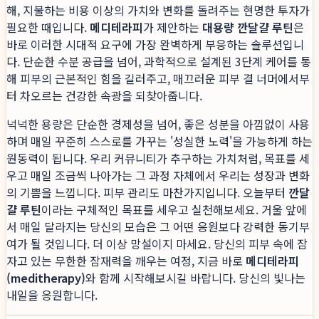
해, 지불하는 비용 이상의 가치와 변화를 돌려주는 현명한 투자가
필요한 때입니다.
메디테라피
가 제안하는
대용량 깐달걀 루틴
은
바로 이러한 시대적 요구에 가장 완벽하게 부응하는 솔루션입니
다. 단순한 수분 공급을 넘어, 과학적으로 설계된 3단계 케어를 통
해 피부의 근본적인 힘을 길러주고, 매끄러운 피부 결 너머에서부
터 차오르는 건강한 속광을 되찾아줍니다.
넉넉한 용량은 단순한 경제성을 넘어, 좋은 성분을 아낌없이 사용
하며 매일 꾸준히 스스로를 가꾸는 '성실한 노력'을 가능하게 하는
원동력이 됩니다. 우리 커뮤니티가 추구하는 가치처럼, 목표를 세
우고 매일 조금씩 나아가는 그 과정 자체에서 우리는 성장과 변화
의 기쁨을 느낍니다. 피부 관리도 마찬가지입니다. 오늘부터
깐달
걀 루틴
이라는 구체적인 목표를 세우고 실천해보세요. 거울 앞에
서 매일 달라지는 당신의 모습은 그 어떤 응원보다 강력한 동기부
여가 될 것입니다. 더 이상 망설이지 마세요. 당신의 피부 속에 잠
자고 있는 무한한 잠재력을 깨우는 여정, 지금 바로
메디테라피
(meditherapy)
와 함께 시작해보시길 바랍니다. 당신의 빛나는
내일을 응원합니다.