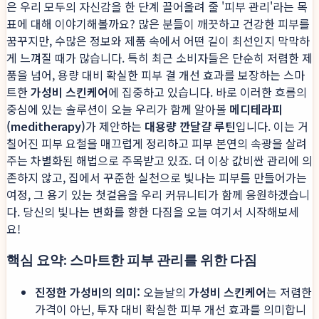
은 우리 모두의 자신감을 한 단계 끌어올려 줄 '피부 관리'라는 목
표에 대해 이야기해볼까요? 많은 분들이 깨끗하고 건강한 피부를
꿈꾸지만, 수많은 정보와 제품 속에서 어떤 길이 최선인지 막막하
게 느껴질 때가 많습니다. 특히 최근 소비자들은 단순히 저렴한 제
품을 넘어, 용량 대비 확실한 피부 결 개선 효과를 보장하는 스마
트한
가성비 스킨케어
에 집중하고 있습니다. 바로 이러한 흐름의
중심에 있는 솔루션이 오늘 우리가 함께 알아볼
메디테라피
(meditherapy)
가 제안하는
대용량 깐달걀 루틴
입니다. 이는 거
칠어진 피부 요철을 매끄럽게 정리하고 피부 본연의 속광을 살려
주는 차별화된 해법으로 주목받고 있죠. 더 이상 값비싼 관리에 의
존하지 않고, 집에서 꾸준한 실천으로 빛나는 피부를 만들어가는
여정, 그 용기 있는 첫걸음을 우리 커뮤니티가 함께 응원하겠습니
다. 당신의 빛나는 변화를 향한 다짐을 오늘 여기서 시작해보세
요!
핵심 요약: 스마트한 피부 관리를 위한 다짐
진정한 가성비의 의미:
오늘날의
가성비 스킨케어
는 저렴한
가격이 아닌, 투자 대비 확실한 피부 개선 효과를 의미합니