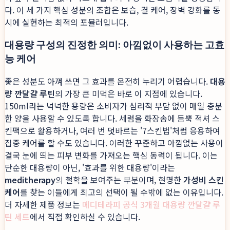
다. 이 세 가지 핵심 성분의 조합은 보습, 결 케어, 장벽 강화를 동
시에 실현하는 최적의 포뮬러입니다.
대용량 구성의 진정한 의미: 아낌없이 사용하는 고효
능 케어
좋은 성분도 아껴 쓰면 그 효과를 온전히 누리기 어렵습니다.
대용
량 깐달걀 루틴
의 가장 큰 미덕은 바로 이 지점에 있습니다.
150ml라는 넉넉한 용량은 소비자가 심리적 부담 없이 매일 충분
한 양을 사용할 수 있도록 합니다. 세럼을 화장솜에 듬뿍 적셔 스
킨팩으로 활용하거나, 여러 번 덧바르는 '7스킨법'처럼 응용하여
집중 케어를 할 수도 있습니다. 이러한 꾸준하고 아낌없는 사용이
결국 눈에 띄는 피부 변화를 가져오는 핵심 동력이 됩니다. 이는
단순한 대용량이 아닌, '효과를 위한 대용량'이라는
meditherapy
의 철학을 보여주는 부분이며, 현명한
가성비 스킨
케어
를 찾는 이들에게 최고의 선택이 될 수밖에 없는 이유입니다.
더 자세한 제품 정보는
메디테라피 공식 3개월 대용량 깐달걀 루
틴 세트
에서 직접 확인하실 수 있습니다.