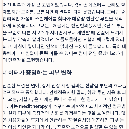
어진 피부가 가장 큰 고민이었습니다. 값비싼 에스테틱 관리도 받
아봤지만 그때뿐, 근본적인 해결책이 되지 못했습니다. 그러던 중
합리적인
가성비 스킨케어
를 찾다가
대용량 깐달걀 루틴
을 시작
하게 되었습니다. 그녀는 "처음에는 반신반의했지만, 3단계 루틴
을 꾸준히 따른 지 2주가 지나면서부터 세안할 때 손끝에 느껴지
는 피부 감촉이 달라졌어요. 오돌토돌하던 요철이 매끄럽게 정리
되고, 아침에 일어나면 안색이 맑아진 느낌이 들었습니다. 특히 대
용량이라 아낌없이 듬뿍 바를 수 있다는 점이 정말 좋았어요."라
며 만족감을 표현했습니다.
데이터가 증명하는 피부 변화
단순한 느낌을 넘어, 실제 임상 시험 결과는
깐달걀 루틴
의 효과를
객관적으로 증명합니다. 인체적용시험 결과, 해당 루틴 사용 후 피
부 요철, 거칠기, 윤기 개선 등에서 유의미한 결과가 나타났습니
다. 이는
meditherapy
가 추구하는 과학적이고 체계적인 접근법
이 실제 피부에 긍정적인 변화를 가져온다는 것을 보여줍니다. 많
은 사용자들이 후기에서 언급하는 '깐달걀처럼 매끈해진 피부'는
더 이상 막연한 기대가 아닌, 꾸준한 노력으로 달성할 수 있는 현