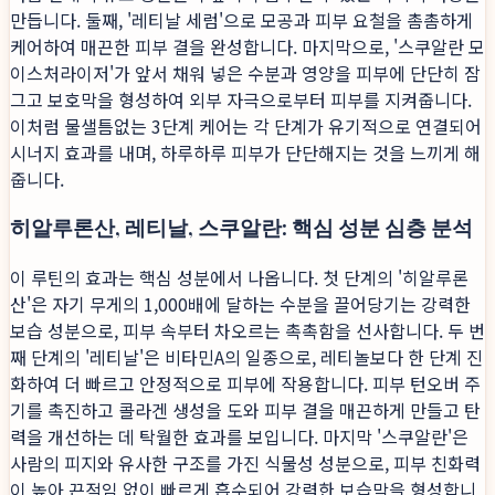
만듭니다. 둘째, '레티날 세럼'으로 모공과 피부 요철을 촘촘하게
케어하여 매끈한 피부 결을 완성합니다. 마지막으로, '스쿠알란 모
이스처라이저'가 앞서 채워 넣은 수분과 영양을 피부에 단단히 잠
그고 보호막을 형성하여 외부 자극으로부터 피부를 지켜줍니다.
이처럼 물샐틈없는 3단계 케어는 각 단계가 유기적으로 연결되어
시너지 효과를 내며, 하루하루 피부가 단단해지는 것을 느끼게 해
줍니다.
히알루론산, 레티날, 스쿠알란: 핵심 성분 심층 분석
이 루틴의 효과는 핵심 성분에서 나옵니다. 첫 단계의 '히알루론
산'은 자기 무게의 1,000배에 달하는 수분을 끌어당기는 강력한
보습 성분으로, 피부 속부터 차오르는 촉촉함을 선사합니다. 두 번
째 단계의 '레티날'은 비타민A의 일종으로, 레티놀보다 한 단계 진
화하여 더 빠르고 안정적으로 피부에 작용합니다. 피부 턴오버 주
기를 촉진하고 콜라겐 생성을 도와 피부 결을 매끈하게 만들고 탄
력을 개선하는 데 탁월한 효과를 보입니다. 마지막 '스쿠알란'은
사람의 피지와 유사한 구조를 가진 식물성 성분으로, 피부 친화력
이 높아 끈적임 없이 빠르게 흡수되어 강력한 보습막을 형성합니