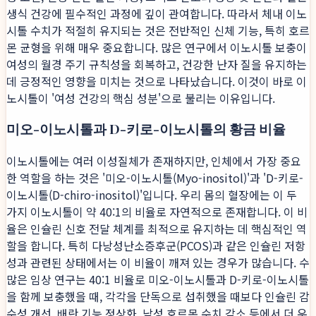
생식 건강에 필수적인 과정에 깊이 관여합니다. 따라서 체내 이노
시톨 수치가 적절히 유지되는 것은 전반적인 신체 기능, 특히 호르
몬 균형을 위해 매우 중요합니다. 많은 연구에서 이노시톨 보충이
여성의 월경 주기 규칙성을 회복하고, 건강한 난자 질을 유지하는
데 긍정적인 영향을 미치는 것으로 나타났습니다. 이것이 바로 이
노시톨이 '여성 건강의 핵심 성분'으로 불리는 이유입니다.
미오-이노시톨과 D-키로-이노시톨의 황금 비율
이노시톨에는 여러 이성질체가 존재하지만, 인체에서 가장 중요
한 역할을 하는 것은 '미오-이노시톨(Myo-inositol)'과 'D-키로-
이노시톨(D-chiro-inositol)'입니다. 우리 몸의 혈장에는 이 두
가지 이노시톨이 약 40:1의 비율로 자연적으로 존재합니다. 이 비
율은 인슐린 신호 전달 체계를 최적으로 유지하는 데 핵심적인 역
할을 합니다. 특히 다낭성난소증후군(PCOS)과 같은 인슐린 저항
성과 관련된 상태에서는 이 비율이 깨져 있는 경우가 많습니다. 수
많은 임상 연구는 40:1 비율로 미오-이노시톨과 D-키로-이노시톨
을 함께 보충했을 때, 각각을 단독으로 섭취했을 때보다 인슐린 감
수성 개선, 배란 기능 정상화, 남성 호르몬 수치 감소 등에서 더 우