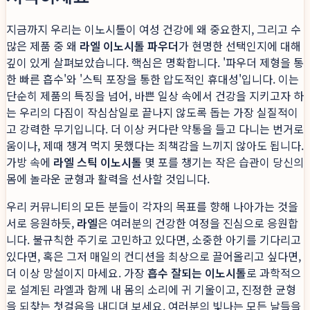
지금까지 우리는 이노시톨이 여성 건강에 왜 중요한지, 그리고 수
많은 제품 중 왜
라엘 이노시톨 파우더
가 현명한 선택인지에 대해
깊이 있게 살펴보았습니다. 핵심은 명확합니다. '파우더 제형을 통
한 빠른 흡수'와 '스틱 포장을 통한 압도적인 휴대성'입니다. 이는
단순히 제품의 특징을 넘어, 바쁜 일상 속에서 건강을 지키고자 하
는 우리의 다짐이 작심삼일로 끝나지 않도록 돕는 가장 실질적이
고 강력한 무기입니다. 더 이상 커다란 약통을 들고 다니는 번거로
움이나, 제때 챙겨 먹지 못했다는 죄책감을 느끼지 않아도 됩니다.
가방 속에
라엘 스틱 이노시톨
몇 포를 챙기는 작은 습관이 당신의
몸에 놀라운 균형과 활력을 선사할 것입니다.
우리 커뮤니티의 모든 분들이 각자의 목표를 향해 나아가는 것을
서로 응원하듯,
라엘
은 여러분의 건강한 여정을 진심으로 응원합
니다. 불규칙한 주기로 고민하고 있다면, 소중한 아기를 기다리고
있다면, 혹은 그저 매일의 컨디션을 최상으로 끌어올리고 싶다면,
더 이상 망설이지 마세요. 가장
흡수 잘되는 이노시톨
로 과학적으
로 설계된 라엘과 함께 내 몸의 소리에 귀 기울이고, 진정한 균형
을 되찾는 첫걸음을 내디뎌 보세요. 여러분의 빛나는 모든 날들을