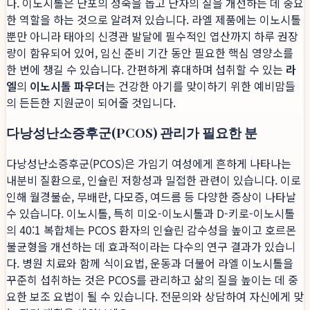
다. 이노시톨은 난포의 성숙을 돕고 난자의 질을 개선하는 데 중요
한 역할을 하는 것으로 알려져 있습니다. 라엘 제품에는 이노시톨
뿐만 아니라 태아의 신경관 발달에 필수적인 엽산까지 하루 권장
량이 함유되어 있어, 임신 준비 기간 동안 필요한 핵심 영양소를
한 번에 챙길 수 있습니다. 간편하게 휴대하며 섭취할 수 있는
라
엘
의
이노시톨 파우더
는 건강한 아기를 맞이하기 위한 예비맘들
의 든든한 지원군이 되어줄 것입니다.
다낭성난소증후군(PCOS) 관리가 필요한 분
다낭성난소증후군(PCOS)은 가임기 여성에게 흔하게 나타나는
내분비 질환으로, 인슐린 저항성과 밀접한 관련이 있습니다. 이로
인해 월경불순, 무배란, 다모증, 여드름 등 다양한 증상이 나타날
수 있습니다. 이노시톨, 특히 미오-이노시톨과 D-키로-이노시톨
의 40:1 복합체는 PCOS 환자의 인슐린 감수성을 높이고 호르몬
불균형을 개선하는 데 효과적이라는 다수의 연구 결과가 있습니
다. 병원 치료와 함께 식이요법, 운동과 더불어 라엘 이노시톨을
꾸준히 섭취하는 것은 PCOS를 관리하고 삶의 질을 높이는 데 중
요한 보조 요법이 될 수 있습니다. 전문의와 상담하여 자신에게 맞