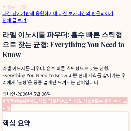
오늘의 다짐
다짐 남기기
함께 응원하기
내 다짐 보기
다짐의 힘
문의하기
전체 글 보기
라엘 이노시톨 파우더: 흡수 빠른 스틱형
으로 찾는 균형: Everything You Need to
Know
라엘 이노시톨 파우더: 흡수 빠른 스틱형으로 찾는 균형:
Everything You Need to Know 바쁜 현대 사회를 살아가는 우
리에게 '균형'은 종종 멀게만 느껴지는 단어입니다.
최나연
•
2026년 5월 26일
#
라엘
#
Rael
#
이노시톨 파우더
#
스틱 이노시톨
#
흡수 잘되는 이노
시톨
핵심 요약