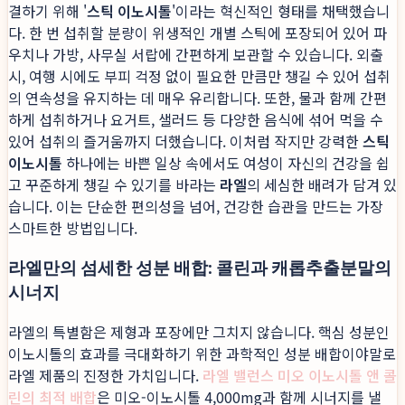
결하기 위해 '
스틱 이노시톨
'이라는 혁신적인 형태를 채택했습니
다. 한 번 섭취할 분량이 위생적인 개별 스틱에 포장되어 있어 파
우치나 가방, 사무실 서랍에 간편하게 보관할 수 있습니다. 외출
시, 여행 시에도 부피 걱정 없이 필요한 만큼만 챙길 수 있어 섭취
의 연속성을 유지하는 데 매우 유리합니다. 또한, 물과 함께 간편
하게 섭취하거나 요거트, 샐러드 등 다양한 음식에 섞어 먹을 수
있어 섭취의 즐거움까지 더했습니다. 이처럼 작지만 강력한
스틱
이노시톨
하나에는 바쁜 일상 속에서도 여성이 자신의 건강을 쉽
고 꾸준하게 챙길 수 있기를 바라는
라엘
의 세심한 배려가 담겨 있
습니다. 이는 단순한 편의성을 넘어, 건강한 습관을 만드는 가장
스마트한 방법입니다.
라엘만의 섬세한 성분 배합: 콜린과 캐롭추출분말의
시너지
라엘의 특별함은 제형과 포장에만 그치지 않습니다. 핵심 성분인
이노시톨의 효과를 극대화하기 위한 과학적인 성분 배합이야말로
라엘 제품의 진정한 가치입니다.
라엘 밸런스 미오 이노시톨 앤 콜
린의 최적 배합
은 미오-이노시톨 4,000mg과 함께 시너지를 낼