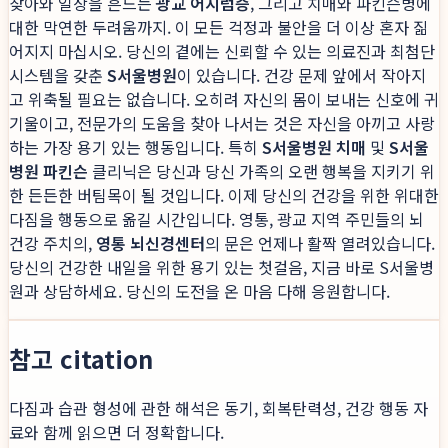
찾아와 일상을 흔드는
광교 어지럼증
, 그리고 치매와 파킨슨병에
대한 막연한 두려움까지. 이 모든 걱정과 불안을 더 이상 혼자 짊
어지지 마십시오. 당신의 곁에는 신뢰할 수 있는 의료진과 최첨단
시스템을 갖춘
S서울병원
이 있습니다. 건강 문제 앞에서 작아지
고 위축될 필요는 없습니다. 오히려 자신의 몸이 보내는 신호에 귀
기울이고, 전문가의 도움을 찾아 나서는 것은 자신을 아끼고 사랑
하는 가장 용기 있는 행동입니다. 특히
S서울병원 치매
및
S서울
병원 파킨슨
클리닉은 당신과 당신 가족의 오랜 행복을 지키기 위
한 든든한 버팀목이 될 것입니다. 이제 당신의 건강을 위한 위대한
다짐을 행동으로 옮길 시간입니다. 영통, 광교 지역 주민들의 뇌
건강 주치의,
영통 뇌신경센터
의 문은 언제나 활짝 열려있습니다.
당신의 건강한 내일을 위한 용기 있는 첫걸음, 지금 바로 S서울병
원과 상담하세요. 당신의 도전을 온 마음 다해 응원합니다.
참고 citation
다짐과 습관 형성에 관한 해석은 동기, 회복탄력성, 건강 행동 자
료와 함께 읽으면 더 정확합니다.