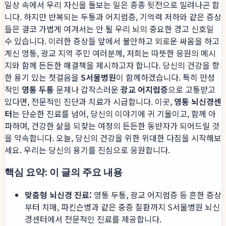
일상 속에서 우리 자신을 돌보는 일은 종종 뒷전으로 밀려나곤 합
니다. 하지만 반복되는 두통과 어지럼증, 기억력 저하와 같은 증상
들은 결코 가볍게 여겨서는 안 될 우리 뇌의 중요한 경고 신호일
수 있습니다. 이러한 증상들 앞에서 불안하고 외로운 싸움을 하고
계신 영통, 광교 지역 주민 여러분께, 저희는 따뜻한 응원의 메시
지와 함께 든든한 해결책을 제시하고자 합니다. 당신의 건강을 향
한 용기 있는 첫걸음을
S서울병원
이 함께하겠습니다. 특히 만성
적인
영통 두통
문제나 갑작스러운
광교 어지럼증
으로 고통받고
있다면, 전문적인 진단과 치료가 시급합니다. 이곳,
영통 뇌신경센
터
는 단순한 진료를 넘어, 당신의 이야기에 귀 기울이고, 함께 아
파하며, 건강한 삶을 되찾는 여정의 든든한 동반자가 되어드릴 것
을 약속합니다. 오늘, 당신의 건강을 위한 위대한 다짐을 시작해보
세요. 우리는 당신의 용기를 진심으로 응원합니다.
핵심 요약: 이 글의 주요 내용
맞춤형 뇌신경 진료:
영통 두통, 광교 어지럼증 등 흔한 증상
부터 치매, 파킨슨병과 같은 중증 질환까지 S서울병원 뇌신
경센터에서 전문적인 진료를 제공합니다.