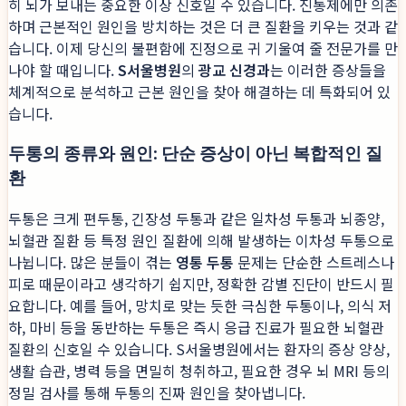
히 뇌가 보내는 중요한 이상 신호일 수 있습니다. 진통제에만 의존
하며 근본적인 원인을 방치하는 것은 더 큰 질환을 키우는 것과 같
습니다. 이제 당신의 불편함에 진정으로 귀 기울여 줄 전문가를 만
나야 할 때입니다.
S서울병원
의
광교 신경과
는 이러한 증상들을
체계적으로 분석하고 근본 원인을 찾아 해결하는 데 특화되어 있
습니다.
두통의 종류와 원인: 단순 증상이 아닌 복합적인 질
환
두통은 크게 편두통, 긴장성 두통과 같은 일차성 두통과 뇌종양,
뇌혈관 질환 등 특정 원인 질환에 의해 발생하는 이차성 두통으로
나뉩니다. 많은 분들이 겪는
영통 두통
문제는 단순한 스트레스나
피로 때문이라고 생각하기 쉽지만, 정확한 감별 진단이 반드시 필
요합니다. 예를 들어, 망치로 맞는 듯한 극심한 두통이나, 의식 저
하, 마비 등을 동반하는 두통은 즉시 응급 진료가 필요한 뇌혈관
질환의 신호일 수 있습니다. S서울병원에서는 환자의 증상 양상,
생활 습관, 병력 등을 면밀히 청취하고, 필요한 경우 뇌 MRI 등의
정밀 검사를 통해 두통의 진짜 원인을 찾아냅니다.