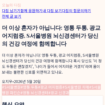
오늘의 다짐
다짐 남기기
함께 응원하기
내 다짐 보기
다짐의 힘
문의하기
전체 글 보기
더 이상 혼자가 아닙니다: 영통 두통, 광교
어지럼증, S서울병원 뇌신경센터가 당신
의 건강 여정에 함께합니다
더 이상 혼자가 아닙니다: 영통 두통, 광교 어지럼증, S서울병원
뇌신경센터가 당신의 건강 여정에 함께합니다 혹시 당신도 '이 정
도 두통은 괜찮겠지', '나이가 들어서 어지러운 거겠지'라며 몸이
보내는 불편한 신호를 외면하고 있나요.
오지우
•
2026년 5월 20일
#
S서울병원
#
영통 두통
#
광교 어지럼증
#
S서울병원 치매
#
S서울
병원 파킨슨
#
영통 뇌신경센터
#
광교 신경과
핵심 요약