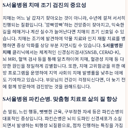
S서울병원 치매 조기 검진의 중요성
치매는 어느 날 갑자기 찾아오는 것이 아니라, 수년에 걸쳐 서서히
진행되는 질환입니다. '깜빡깜빡'하는 건망증이 잦아지고, 익숙한
길을 헤매거나 계산 실수가 늘어난다면 치매의 초기 신호일 수 있
습니다. 치매는 조기에 발견하여 약물 치료와 인지 재활 치료를 병
행하면 증상 악화를 상당 부분 지연시킬 수 있습니다.
S서울병원
치매
클리닉에서는 체계적인 신경심리검사(SNSB, CERAD-K),
뇌 MRI, 혈액 검사 등을 통해 알츠하이머 치매, 혈관성 치매 등 다
양한 원인을 정밀하게 감별합니다. 또한, 치매 고위험군을 위한 예
방 프로그램을 운영하여 지역 사회의 치매 발병률을 낮추는 데에
도 기여하고 있습니다. 부모님의 건강이 걱정되신다면, 더 늦기 전
에 함께 방문하여 검진받는 것을 권해드립니다.
S서울병원 파킨슨병, 맞춤형 치료로 삶의 질 향상
손 떨림, 느린 행동, 뻣뻣한 근육, 구부정한 자세 등은 파킨슨병의
대표적인 증상입니다. 파킨슨병은 뇌의 도파민 신경세포가 소실
되면서 발생하는 퇴행성 뇌질환으로, 점차 진행하는 특징을 가집