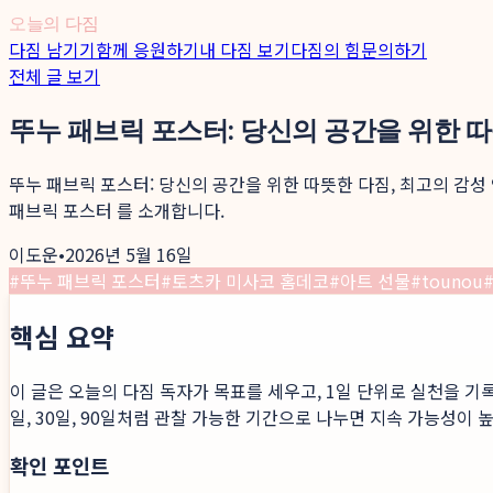
오늘의 다짐
다짐 남기기
함께 응원하기
내 다짐 보기
다짐의 힘
문의하기
전체 글 보기
뚜누 패브릭 포스터: 당신의 공간을 위한 따
뚜누 패브릭 포스터: 당신의 공간을 위한 따뜻한 다짐, 최고의 감성
패브릭 포스터 를 소개합니다.
이도운
•
2026년 5월 16일
#
뚜누 패브릭 포스터
#
토츠카 미사코 홈데코
#
아트 선물
#
tounou
핵심 요약
이 글은 오늘의 다짐 독자가 목표를 세우고, 1일 단위로 실천을 기
일, 30일, 90일처럼 관찰 가능한 기간으로 나누면 지속 가능성이 
확인 포인트