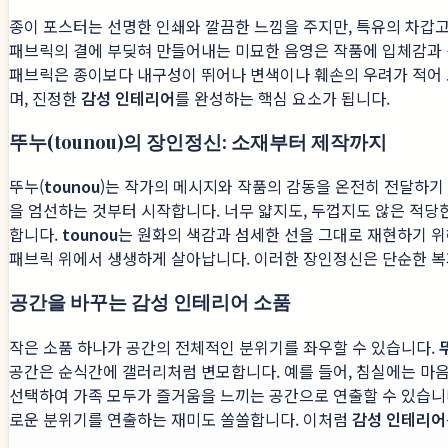
종이 포스터는 선명한 인쇄와 깔끔한 느낌을 주지만, 특유의 차갑고
패브릭의 결에 부딪혀 만들어내는 미묘한 음영은 작품에 입체감과 
패브릭은 종이보다 내구성이 뛰어나 변색이나 훼손의 우려가 적어 
며, 진정한
감성 인테리어
를 완성하는 핵심 요소가 됩니다.
뚜누(tounou)의 장인정신: 소재부터 제작까지
뚜누(
tounou
)는 작가의 메시지와 작품의 감동을 온전히 전달하기 
을 엄선하는 것부터 시작합니다. 너무 얇지도, 두껍지도 않은 적당
합니다.
tounou
는 원화의 색감과 섬세한 선을 그대로 재현하기 
패브릭 위에서 생생하게 살아납니다. 이러한 장인정신은 단순한 복제
공간을 바꾸는 감성 인테리어 소품
작은 소품 하나가 공간의 전체적인 분위기를 좌우할 수 있습니다.
공간은 순식간에 갤러리처럼 변모합니다. 예를 들어, 침실에는 마음
선택하여 가족 모두가 즐거움을 느끼는 공간으로 연출할 수 있습니
로운 분위기를 연출하는 재미도 쏠쏠합니다. 이처럼
감성 인테리어