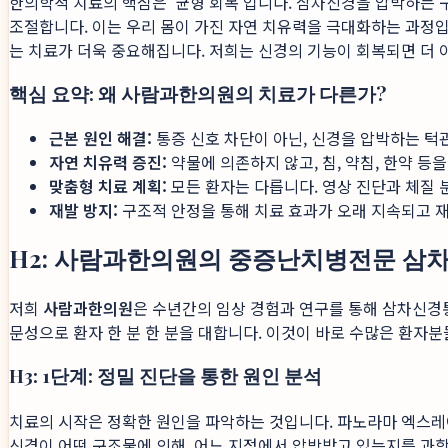
한의학적 치료의 핵심은 '균형 회복'입니다. 삼차신경을 압박하는 구
조절합니다. 이는 우리 몸이 가진 자연 치유력을 극대화하는 과정
는 치료가 더욱 중요해집니다. 저희는 신경의 기능이 회복되면 더 
핵심 요약: 왜 사람과한의원의 치료가 다른가?
근본 원인 해결:
통증 신호 차단이 아닌, 신경을 압박하는 턱
자연 치유력 증진:
약물에 의존하지 않고, 침, 약침, 한약 등
맞춤형 치료 계획:
모든 환자는 다릅니다. 영상 진단과 체질 
재발 방지:
구조적 안정을 통해 치료 효과가 오래 지속되고 
H2: 사람과한의원의 중증난치병전문 삼
저희
사람과한의원
은 수년간의 임상 경험과 연구를 통해 삼차신경통
문성으로 환자 한 분 한 분을 대합니다. 이것이 바로 수많은 환자
H3: 1단계: 정밀 진단을 통한 원인 분석
치료의 시작은 정확한 원인을 파악하는 것입니다. 파노라마 엑스레이,
신경이 어떤 구조물에 의해, 어느 지점에서 압박받고 있는지를 과학