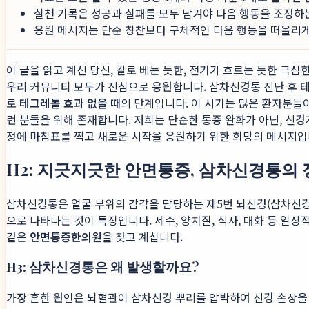
실천 기록은 성공과 실패를 모두 남겨야 다음 행동을 조정하
응원 메시지는 단순 칭찬보다 구체적인 다음 행동을 떠올리게 
이 글을 읽고 계신 당신, 칼로 베는 듯한, 전기가 흐르는 듯한 극
우리 커뮤니티 모두가 진심으로 응원합니다. 삼차신경통 진단 후 
로
테그레톨 효과 없을 때
의 단계입니다. 이 시기는 많은 환자분들
런 분들을 위해 존재합니다. 저희는 단순한 통증 완화가 아닌, 
정에 마침표를 찍고 새로운 시작을 응원하기 위한 희망의 메시지입
H2: 지긋지긋한 안면통증, 삼차신경통의
삼차신경통은 얼굴 부위의 감각을 담당하는 제5번 뇌신경(삼차신경)
으로 나타나는 것이 특징입니다. 세수, 양치질, 식사, 대화 등 일
같은
안면통증한의원
을 찾고 계십니다.
H3: 삼차신경통은 왜 발생할까요?
가장 흔한 원인은 뇌혈관이 삼차신경 뿌리를 압박하여 신경 손상을