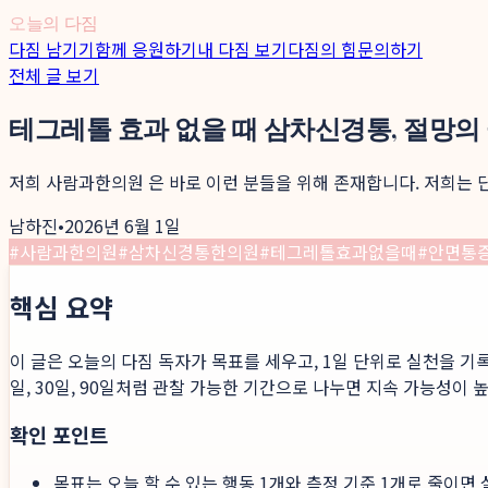
오늘의 다짐
다짐 남기기
함께 응원하기
내 다짐 보기
다짐의 힘
문의하기
전체 글 보기
테그레톨 효과 없을 때 삼차신경통, 절망의
저희 사람과한의원 은 바로 이런 분들을 위해 존재합니다. 저희는
남하진
•
2026년 6월 1일
#
사람과한의원
#
삼차신경통한의원
#
테그레톨효과없을때
#
안면통
핵심 요약
이 글은 오늘의 다짐 독자가 목표를 세우고, 1일 단위로 실천을 기
일, 30일, 90일처럼 관찰 가능한 기간으로 나누면 지속 가능성이 
확인 포인트
목표는 오늘 할 수 있는 행동 1개와 측정 기준 1개로 줄이면