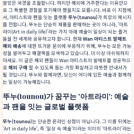
열망은 국경을 초월합니다. 하지만 해외에 거주한다는 이유만으
로 그 특별한 경험을 포기해야 했을지도 모릅니다. 바로 이 지점에
서, 아티스트와 팬을 잇는 플랫폼
뚜누(tounou)
가 희망의 메시지
를 전합니다. 뚜누는 단순히 제품을 판매하는 곳이 아니라, '아트
라미(Art in daily life)'라는 가치 아래 예술이 일상이 되는 즐거
움을 전 세계와 공유하고자 합니다. 현재
Wan 아티스트 발매트
해외 배송
에 대한 뜨거운 문의에 부응하기 위해, 뚜누는 모든 가능
성을 열어두고 해결책을 모색하고 있습니다. 더 이상 아쉬워하지
마세요. 이 글은 해외 팬들이 Wan 아티스트의 발매트를 성공적으
로
해외 구매
할 수 있도록 돕는 가장 확실하고 따뜻한 안내서가
될 것입니다. 뚜누와 함께라면, 당신이 어디에 있든 예술과 함께하
는 일상이 가능해집니다.
뚜누(tounou)가 꿈꾸는 '아트라미': 예술
과 팬을 잇는 글로벌 플랫폼
뚜누(tounou)
는 단순한 온라인 상점이 아닙니다. 그 이름 뒤에는
'Art in daily life', 즉 '일상 속 예술'이라는 의미의 '아트라미'라는