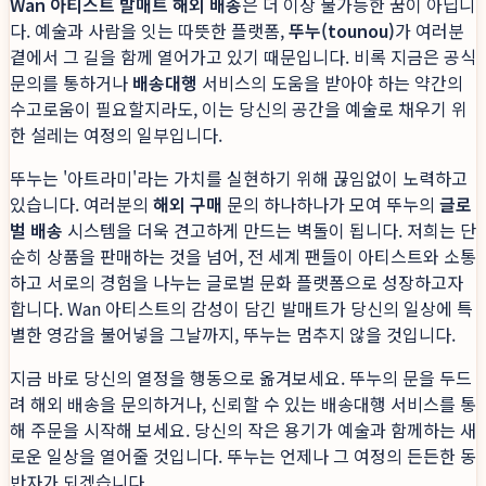
Wan 아티스트 발매트 해외 배송
은 더 이상 불가능한 꿈이 아닙니
다. 예술과 사람을 잇는 따뜻한 플랫폼,
뚜누(tounou)
가 여러분
곁에서 그 길을 함께 열어가고 있기 때문입니다. 비록 지금은 공식
문의를 통하거나
배송대행
서비스의 도움을 받아야 하는 약간의
수고로움이 필요할지라도, 이는 당신의 공간을 예술로 채우기 위
한 설레는 여정의 일부입니다.
뚜누는 '아트라미'라는 가치를 실현하기 위해 끊임없이 노력하고
있습니다. 여러분의
해외 구매
문의 하나하나가 모여 뚜누의
글로
벌 배송
시스템을 더욱 견고하게 만드는 벽돌이 됩니다. 저희는 단
순히 상품을 판매하는 것을 넘어, 전 세계 팬들이 아티스트와 소통
하고 서로의 경험을 나누는 글로벌 문화 플랫폼으로 성장하고자
합니다. Wan 아티스트의 감성이 담긴 발매트가 당신의 일상에 특
별한 영감을 불어넣을 그날까지, 뚜누는 멈추지 않을 것입니다.
지금 바로 당신의 열정을 행동으로 옮겨보세요. 뚜누의 문을 두드
려 해외 배송을 문의하거나, 신뢰할 수 있는 배송대행 서비스를 통
해 주문을 시작해 보세요. 당신의 작은 용기가 예술과 함께하는 새
로운 일상을 열어줄 것입니다. 뚜누는 언제나 그 여정의 든든한 동
반자가 되겠습니다.