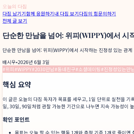
오늘의 다짐
다짐 남기기
함께 응원하기
내 다짐 보기
다짐의 힘
문의하기
전체 글 보기
단순한 만남을 넘어: 위피(WIPPY)에서 
단순한 만남을 넘어: 위피(WIPPY)에서 시작하는 진정성 있는 관계
배시우
•
2026년 6월 3일
#
위피
#
WIPPY
#
2030만남
#
동네친구
#
소셜데이팅
#
진정성있는만
핵심 요약
이 글은 오늘의 다짐 독자가 목표를 세우고, 1일 단위로 실천을 기
일, 30일, 90일처럼 관찰 가능한 기간으로 나누면 지속 가능성이 
확인 포인트
목표는 오늘 할 수 있는 행동 1개와 측정 기준 1개로 줄이면